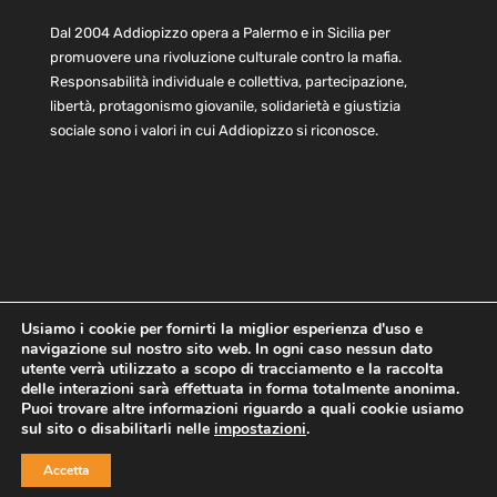
Dal 2004 Addiopizzo opera a Palermo e in Sicilia per
promuovere una rivoluzione culturale contro la mafia.
Responsabilità individuale e collettiva, partecipazione,
libertà, protagonismo giovanile, solidarietà e giustizia
sociale sono i valori in cui Addiopizzo si riconosce.
Usiamo i cookie per fornirti la miglior esperienza d'uso e
navigazione sul nostro sito web. In ogni caso nessun dato
Home
Statuto e bilancio
Contatti
utente verrà utilizzato a scopo di tracciamento e la raccolta
Privacy
Cookie
Child Protection Policy
delle interazioni sarà effettuata in forma totalmente anonima.
Puoi trovare altre informazioni riguardo a quali cookie usiamo
sul sito o disabilitarli nelle
impostazioni
.
Copyright © 2021 AddioPizzo | Tutti i diritti riservati | Sede
Accetta
Centrale: via Lincoln 131, 90133 Palermo