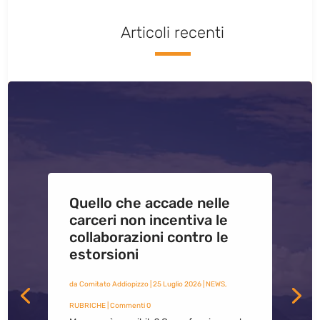
Articoli recenti
Quello che accade nelle
carceri non incentiva le
collaborazioni contro le
estorsioni
da
Comitato Addiopizzo
|
25 Luglio 2026
|
NEWS
,
RUBRICHE
| Commenti 0