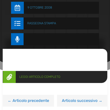

9 OTTOBRE 2008

RASSEGNA STAMPA


LEGGI ARTICOLO COMPLETO
←
Articolo precedente
Articolo successivo
→