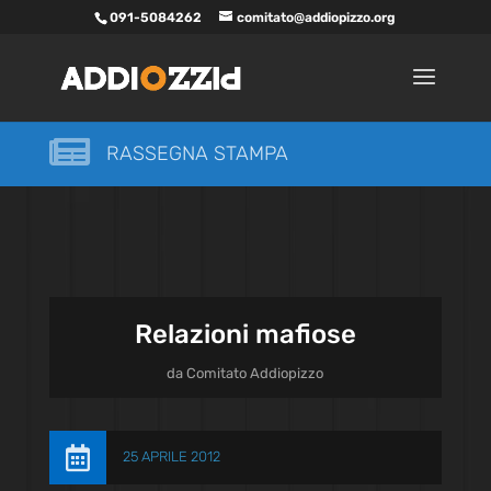
091-5084262
comitato@addiopizzo.org

RASSEGNA STAMPA
Relazioni mafiose
da
Comitato Addiopizzo

25 APRILE 2012