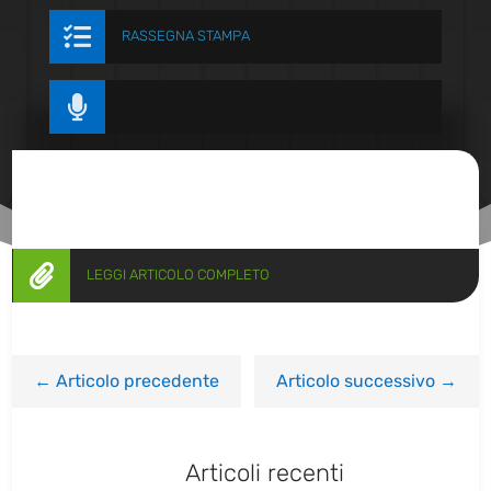

RASSEGNA STAMPA


LEGGI ARTICOLO COMPLETO
←
Articolo precedente
Articolo successivo
→
Articoli recenti