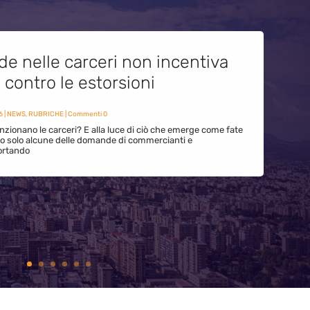
de nelle carceri non incentiva
i contro le estorsioni
6
|
NEWS
,
RUBRICHE
| Commenti 0
zionano le carceri? E alla luce di ciò che emerge come fate
ono solo alcune delle domande di commercianti e
ortando