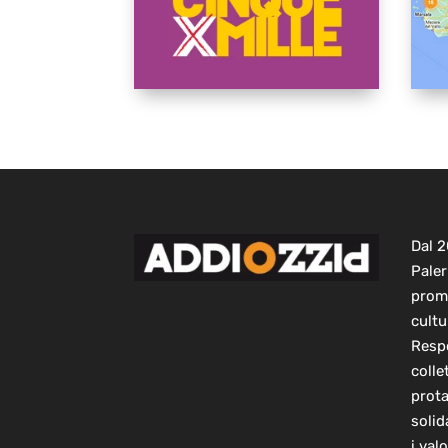
Dal 
Paler
prom
cultu
Respo
colle
prot
solid
i val