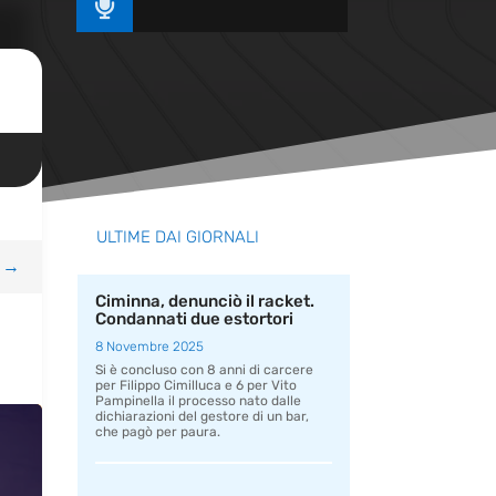

ULTIME DAI GIORNALI
→
Ciminna, denunciò il racket.
Condannati due estortori
8 Novembre 2025
Si è concluso con 8 anni di carcere
per Filippo Cimilluca e 6 per Vito
Pampinella il processo nato dalle
dichiarazioni del gestore di un bar,
che pagò per paura.