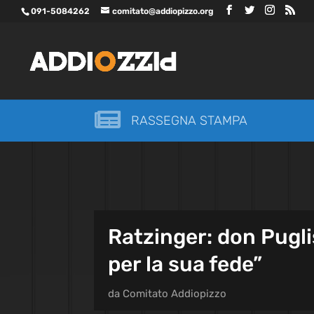
091-5084262
comitato@addiopizzo.org

RASSEGNA STAMPA
Ratzinger: don Pugli
per la sua fede”
da
Comitato Addiopizzo