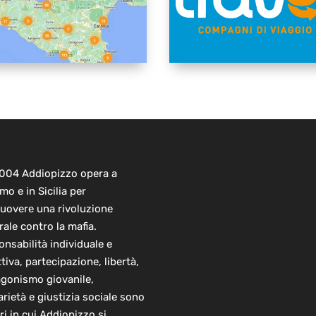
2004 Addiopizzo opera a
mo e in Sicilia per
uovere una rivoluzione
rale contro la mafia.
nsabilità individuale e
ttiva, partecipazione, libertà,
agonismo giovanile,
arietà e giustizia sociale sono
ori in cui Addiopizzo si