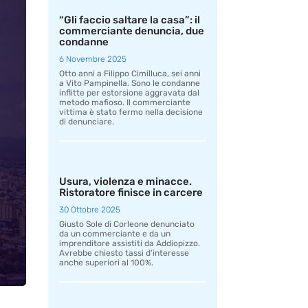
“Gli faccio saltare la casa”: il
commerciante denuncia, due
condanne
6 Novembre 2025
Otto anni a Filippo Cimilluca, sei anni
a Vito Pampinella. Sono le condanne
inflitte per estorsione aggravata dal
metodo mafioso. Il commerciante
vittima è stato fermo nella decisione
di denunciare.
Usura, violenza e minacce.
Ristoratore finisce in carcere
30 Ottobre 2025
Giusto Sole di Corleone denunciato
da un commerciante e da un
imprenditore assistiti da Addiopizzo.
Avrebbe chiesto tassi d’interesse
anche superiori al 100%.