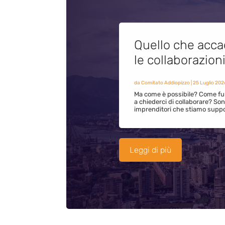
Quello che acca
le collaborazion
da
Comitato Addiopizzo
|
25 Luglio 202
Ma come è possibile? Come fun
a chiederci di collaborare? S
imprenditori che stiamo supp
Leggi di più