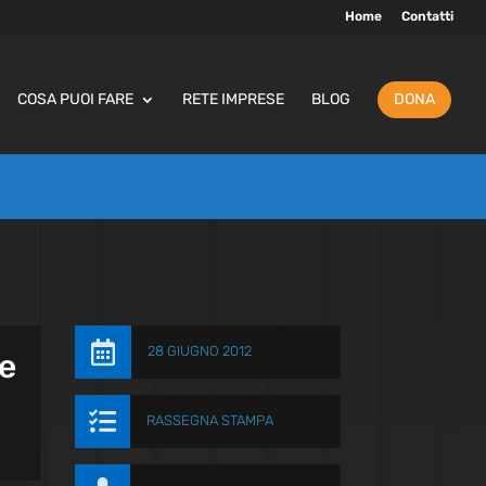
Home
Contatti
COSA PUOI FARE
RETE IMPRESE
BLOG
DONA

28 GIUGNO 2012
se

RASSEGNA STAMPA