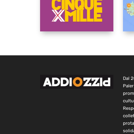
Dal 
Paler
prom
cultu
Respo
colle
prot
solid