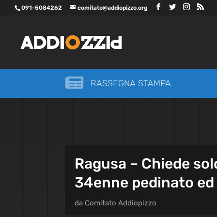
091-5084262
comitato@addiopizzo.org

RASSEGNA STAMPA
Ragusa – Chiede sold
34enne pedinato ed a
da
Comitato Addiopizzo