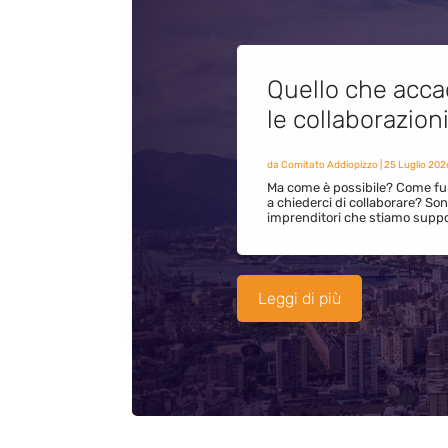
Quello che acca
le collaborazion
da
Comitato Addiopizzo
|
25 Luglio 202
Ma come è possibile? Come fun
a chiederci di collaborare? S
imprenditori che stiamo supp
Leggi di più