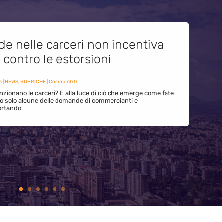
de nelle carceri non incentiva
i contro le estorsioni
6
|
NEWS
,
RUBRICHE
| Commenti 0
zionano le carceri? E alla luce di ciò che emerge come fate
ono solo alcune delle domande di commercianti e
ortando