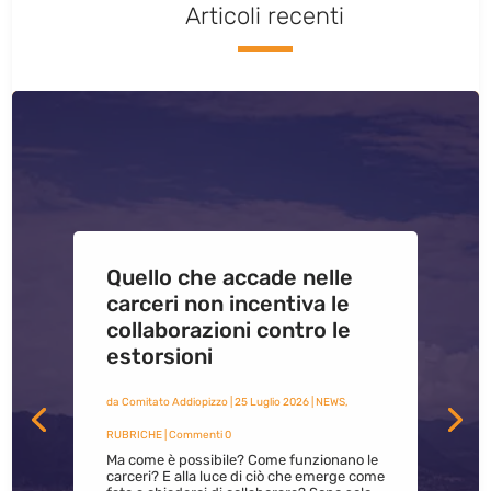
Articoli recenti
Quello che accade nelle
carceri non incentiva le
collaborazioni contro le
estorsioni
da
Comitato Addiopizzo
|
25 Luglio 2026
|
NEWS
,
RUBRICHE
| Commenti 0
Ma come è possibile? Come funzionano le
carceri? E alla luce di ciò che emerge come