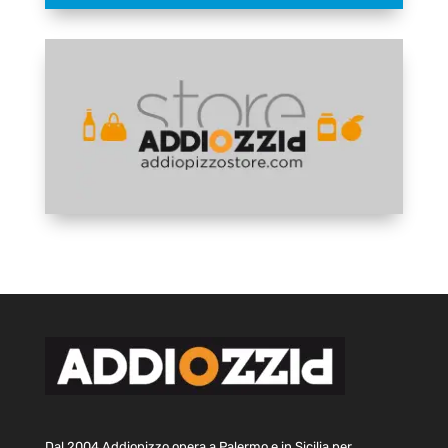
Dal 2004 Addiopizzo opera a Palermo e in Sicilia per