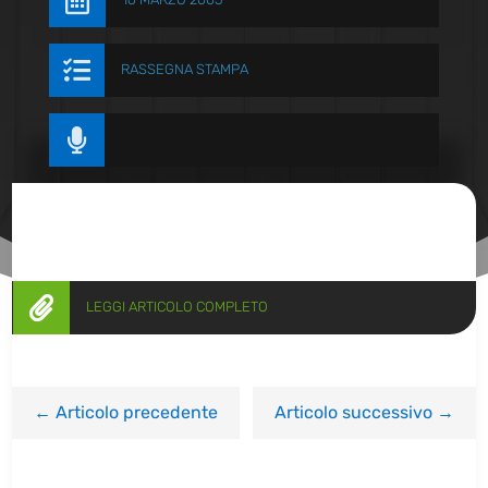


RASSEGNA STAMPA


LEGGI ARTICOLO COMPLETO
←
Articolo precedente
Articolo successivo
→