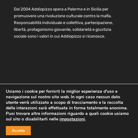
Dal 2004 Addiopizzo opera a Palermo e in Sicilia per
promuovere una rivoluzione culturale contro la mafia.
Responsabilità individuale e collettiva, partecipazione,
libertà, protagonismo giovanile, solidarietà e giustizia
sociale sono i valori in cui Addiopizzo si riconosce.
Usiamo i cookie per fornirti la miglior esperienza d'uso e
navigazione sul nostro sito web. In ogni caso nessun dato
Home
Statuto e bilancio
Contatti
utente verrà utilizzato a scopo di tracciamento e la raccolta
Privacy
Cookie
Child Protection Policy
delle interazioni sarà effettuata in forma totalmente anonima.
Puoi trovare altre informazioni riguardo a quali cookie usiamo
sul sito o disabilitarli nelle
impostazioni
.
Copyright © 2021 AddioPizzo | Tutti i diritti riservati | Sede
Accetta
Centrale: via Lincoln 131, 90133 Palermo