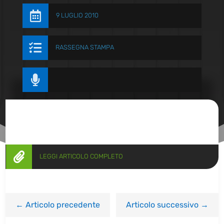

9 LUGLIO 2010

RASSEGNA STAMPA


LEGGI ARTICOLO COMPLETO
←
Articolo precedente
Articolo successivo
→