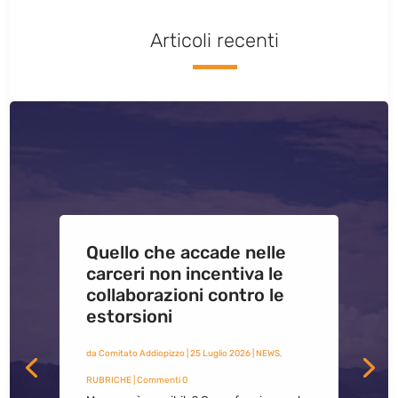
Articoli recenti
Quello che accade nelle
carceri non incentiva le
collaborazioni contro le
estorsioni
da
Comitato Addiopizzo
|
25 Luglio 2026
|
NEWS
,
RUBRICHE
| Commenti 0