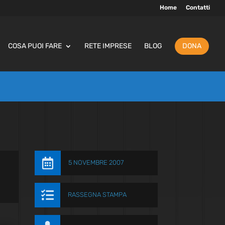
Home
Contatti
COSA PUOI FARE
RETE IMPRESE
BLOG
DONA

5 NOVEMBRE 2007

RASSEGNA STAMPA