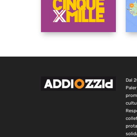
Dal 
Paler
prom
cultu
Respo
colle
prot
solid