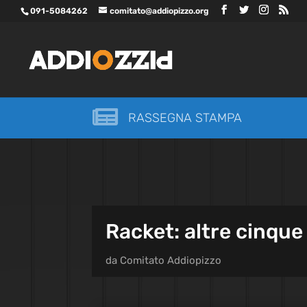
091-5084262
comitato@addiopizzo.org

RASSEGNA STAMPA
Racket: altre cinqu
da
Comitato Addiopizzo