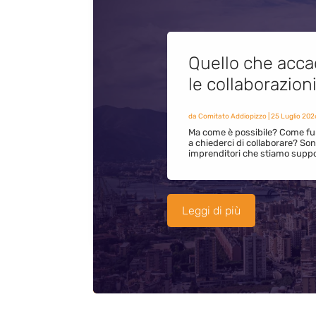
Quello che acca
le collaborazion
da
Comitato Addiopizzo
|
25 Luglio 202
Ma come è possibile? Come fun
a chiederci di collaborare? S
imprenditori che stiamo supp
Leggi di più