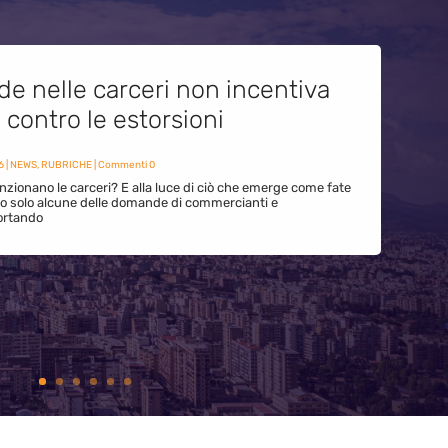
de nelle carceri non incentiva
i contro le estorsioni
6
|
NEWS
,
RUBRICHE
| Commenti 0
zionano le carceri? E alla luce di ciò che emerge come fate
ono solo alcune delle domande di commercianti e
ortando