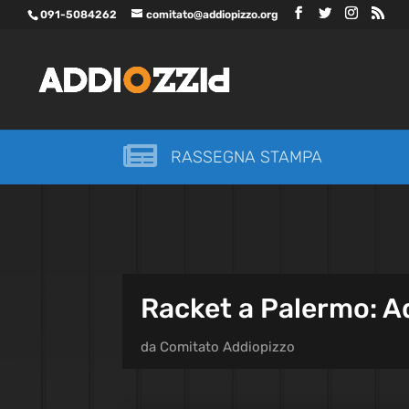
091-5084262
comitato@addiopizzo.org

RASSEGNA STAMPA
Racket a Palermo: A
da
Comitato Addiopizzo