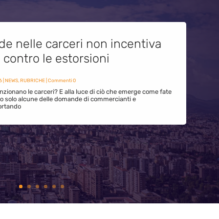
de nelle carceri non incentiva
i contro le estorsioni
6
|
NEWS
,
RUBRICHE
| Commenti 0
zionano le carceri? E alla luce di ciò che emerge come fate
ono solo alcune delle domande di commercianti e
ortando