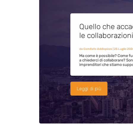
Quello che acca
le collaborazion
da
Comitato Addiopizzo
|
25 Luglio 202
Ma come è possibile? Come fun
a chiederci di collaborare? S
imprenditori che stiamo supp
Leggi di più