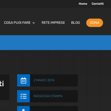
Home
Contatti
COSA PUOI FARE
RETE IMPRESE
BLOG
DONA

2 MARZO 2014
ti

RASSEGNA STAMPA