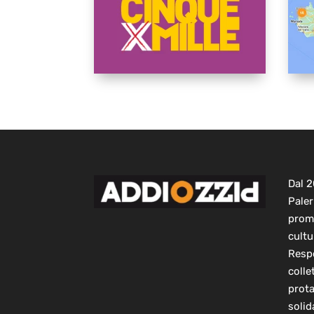
Dal 
Paler
prom
cultu
Respo
colle
prot
solid