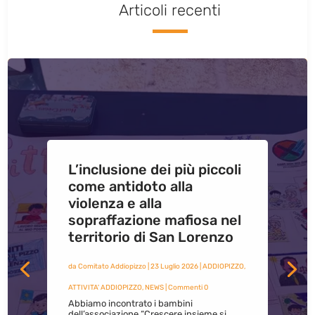
Articoli recenti
L’inclusione dei più piccoli
come antidoto alla
violenza e alla
sopraffazione mafiosa nel
territorio di San Lorenzo
da
Comitato Addiopizzo
|
23 Luglio 2026
|
ADDIOPIZZO
,
ATTIVITA' ADDIOPIZZO
,
NEWS
| Commenti 0
Abbiamo incontrato i bambini
dell’associazione “Crescere insieme si