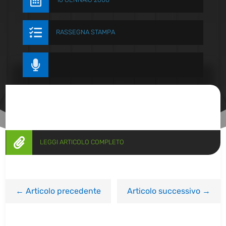


RASSEGNA STAMPA


LEGGI ARTICOLO COMPLETO
←
Articolo precedente
Articolo successivo
→