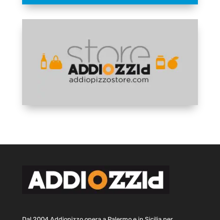
Dal 2004 Addiopizzo opera a Palermo e in Sicilia per