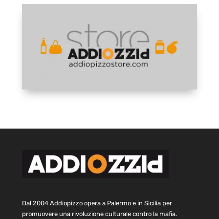
Dal 2004 Addiopizzo opera a Palermo e in Sicilia per
promuovere una rivoluzione culturale contro la mafia.