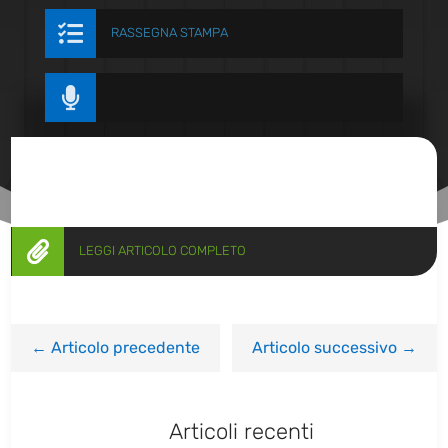

RASSEGNA STAMPA


LEGGI ARTICOLO COMPLETO
←
Articolo precedente
Articolo successivo
→
Articoli recenti