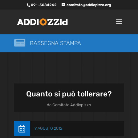
091-5084262
comitato@addiopizzo.org

RASSEGNA STAMPA
Quanto si può tollerare?
da
Comitato Addiopizzo

9 AGOSTO 2012