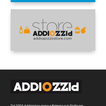
Dal 2004 Addiopizzo opera a Palermo e in Sicilia per