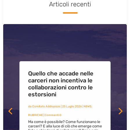
Articoli recenti
Quello che accade nelle
carceri non incentiva le
collaborazioni contro le
estorsioni
da
Comitato Addiopizzo
|
25 Luglio 2026
|
NEWS
,
RUBRICHE
| Commenti 0
Ma come è possibile? Come funzionano le
carceri? E alla luce di ciò che emerge come