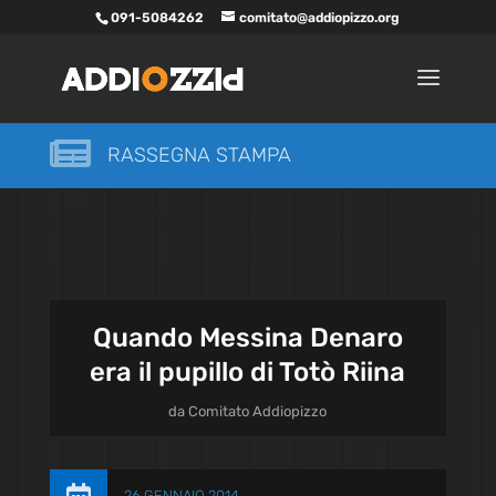
091-5084262
comitato@addiopizzo.org

RASSEGNA STAMPA
Quando Messina Denaro
era il pupillo di Totò Riina
da
Comitato Addiopizzo
26 GENNAIO 2014