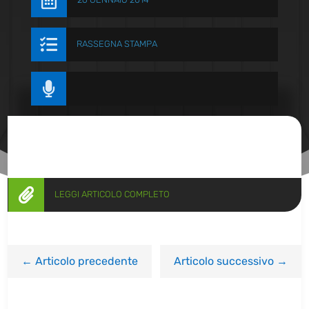


RASSEGNA STAMPA


LEGGI ARTICOLO COMPLETO
←
Articolo precedente
Articolo successivo
→