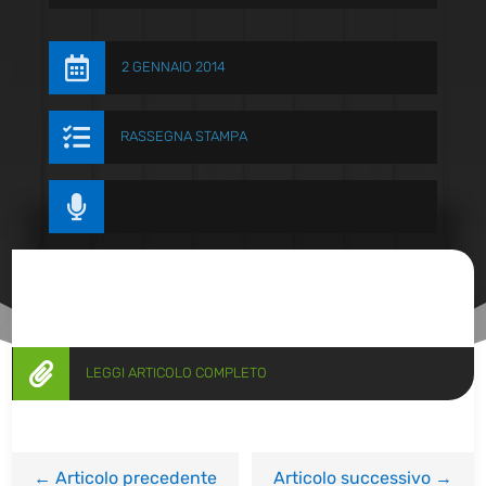

2 GENNAIO 2014

RASSEGNA STAMPA


LEGGI ARTICOLO COMPLETO
←
Articolo precedente
Articolo successivo
→