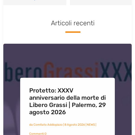
Articoli recenti
Protetto: XXXV
anniversario della morte di
Libero Grassi | Palermo, 29
agosto 2026
da
Comitato Addiopizzo
|
8 Agosto 2026
|
NEWS
|
Commenti 0