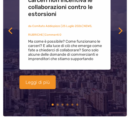
carceri non incentiva le
collaborazioni contro le
estorsioni
da
Comitato Addiopizzo
|
25 Luglio 2026
|
NEWS
,
RUBRICHE
| Commenti 0
Ma come è possibile? Come funzionano le
carceri? E alla luce di ciò che emerge come
fate a chiederci di collaborare? Sono solo
alcune delle domande di commercianti e
imprenditori che stiamo supportando
Leggi di più