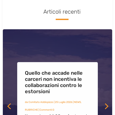
Articoli recenti
Quello che accade nelle
carceri non incentiva le
collaborazioni contro le
estorsioni
da
Comitato Addiopizzo
|
25 Luglio 2026
|
NEWS
,
RUBRICHE
| Commenti 0