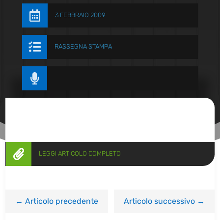

3 FEBBRAIO 2009

RASSEGNA STAMPA


LEGGI ARTICOLO COMPLETO
←
Articolo precedente
Articolo successivo
→