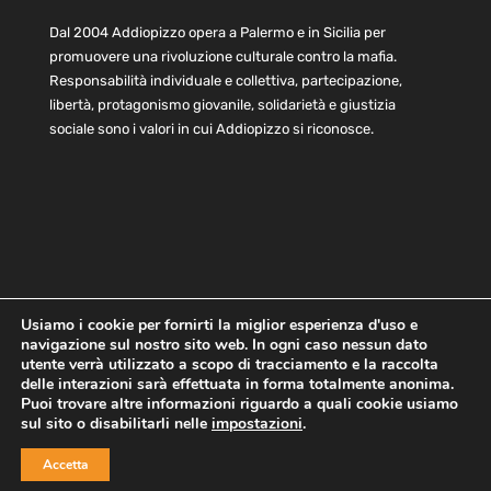
Dal 2004 Addiopizzo opera a Palermo e in Sicilia per
promuovere una rivoluzione culturale contro la mafia.
Responsabilità individuale e collettiva, partecipazione,
libertà, protagonismo giovanile, solidarietà e giustizia
sociale sono i valori in cui Addiopizzo si riconosce.
Usiamo i cookie per fornirti la miglior esperienza d'uso e
navigazione sul nostro sito web. In ogni caso nessun dato
Home
Statuto e bilancio
Contatti
utente verrà utilizzato a scopo di tracciamento e la raccolta
Privacy
Cookie
Child Protection Policy
delle interazioni sarà effettuata in forma totalmente anonima.
Puoi trovare altre informazioni riguardo a quali cookie usiamo
sul sito o disabilitarli nelle
impostazioni
.
Copyright © 2021 AddioPizzo | Tutti i diritti riservati | Sede
Accetta
Centrale: via Lincoln 131, 90133 Palermo