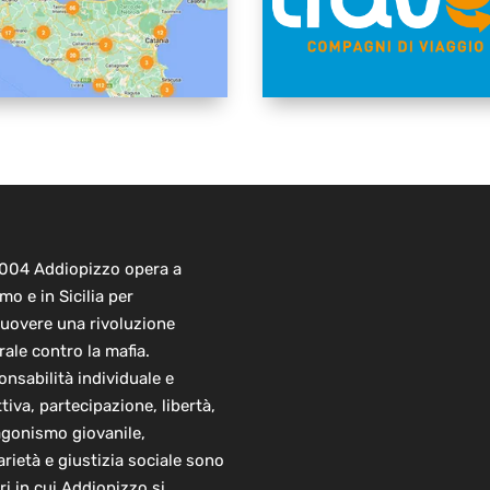
2004 Addiopizzo opera a
mo e in Sicilia per
uovere una rivoluzione
rale contro la mafia.
nsabilità individuale e
ttiva, partecipazione, libertà,
agonismo giovanile,
arietà e giustizia sociale sono
ori in cui Addiopizzo si