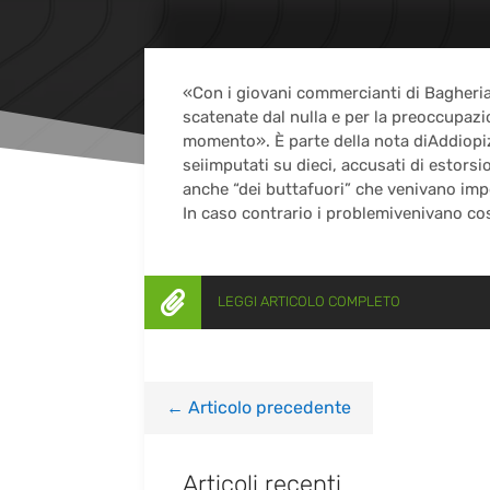
«Con i giovani commercianti di Bagheria
scatenate dal nulla e per la preoccupazion
momento». È parte della nota diAddiopi
seiimputati su dieci, accusati di estor
anche “dei buttafuori” che venivano impo
In caso contrario i problemivenivano costr

LEGGI ARTICOLO COMPLETO
←
Articolo precedente
Articoli recenti