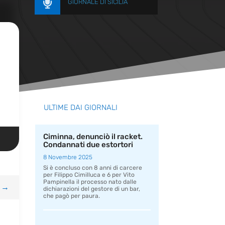

GIORNALE DI SICILIA
ULTIME DAI GIORNALI
Ciminna, denunciò il racket.
Condannati due estortori
8 Novembre 2025
Si è concluso con 8 anni di carcere
per Filippo Cimilluca e 6 per Vito
Pampinella il processo nato dalle
→
dichiarazioni del gestore di un bar,
che pagò per paura.