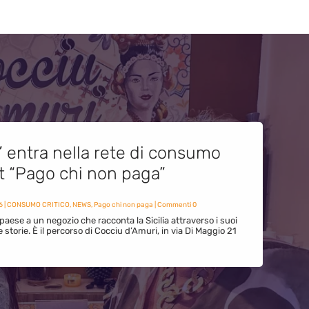
” entra nella rete di consumo
et “Pago chi non paga”
6
|
CONSUMO CRITICO
,
NEWS
,
Pago chi non paga
| Commenti 0
paese a un negozio che racconta la Sicilia attraverso i suoi
ue storie. È il percorso di Cocciu d’Amuri, in via Di Maggio 21