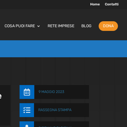
Home
Contatti
COSA PUOI FARE
RETE IMPRESE
BLOG
DONA

9 MAGGIO 2023
e

RASSEGNA STAMPA