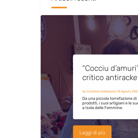
“Cocciu d’amuri
critico antirack
da
Comitato Addiopizzo
|
8 Agosto 202
Da una piccola torrefazione di 
prodotti, i suoi artigiani e le s
a Isola delle Femmine.
Leggi di più