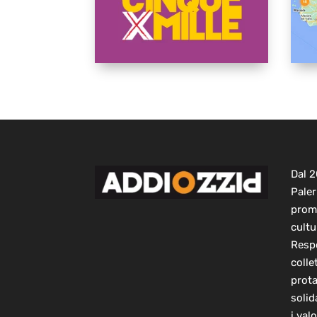
Dal 
Paler
prom
cultu
Respo
colle
prot
solid
i val