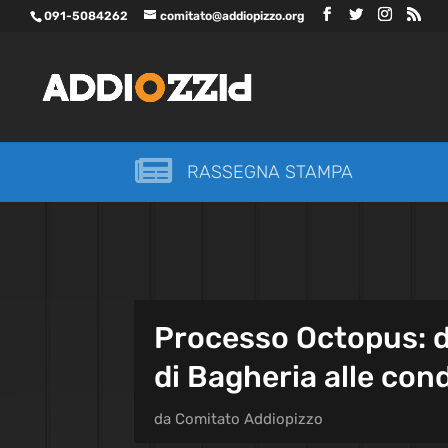
091-5084262
comitato@addiopizzo.org

RASSEGNA STAMPA
Processo Octopus: d
di Bagheria alle con
da
Comitato Addiopizzo