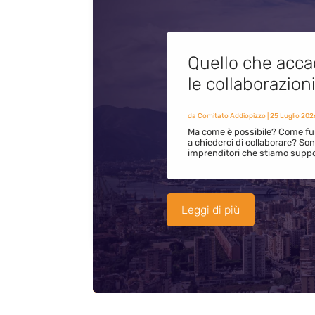
Quello che acca
le collaborazion
da
Comitato Addiopizzo
|
25 Luglio 202
Ma come è possibile? Come fun
a chiederci di collaborare? S
imprenditori che stiamo supp
Leggi di più