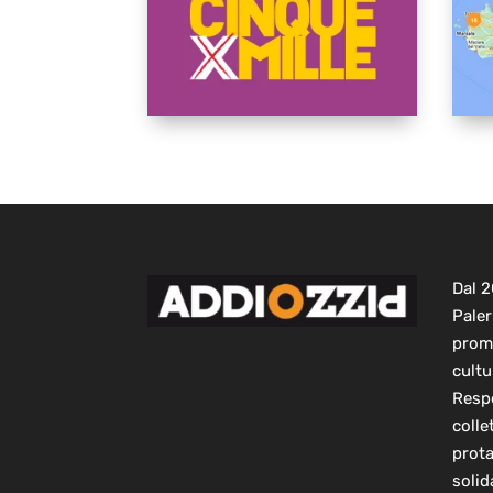
Dal 
Paler
prom
cultu
Respo
colle
prot
solid