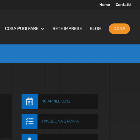
Home
Contatti
COSA PUOI FARE
RETE IMPRESE
BLOG
DONA

10 APRILE 2013

RASSEGNA STAMPA