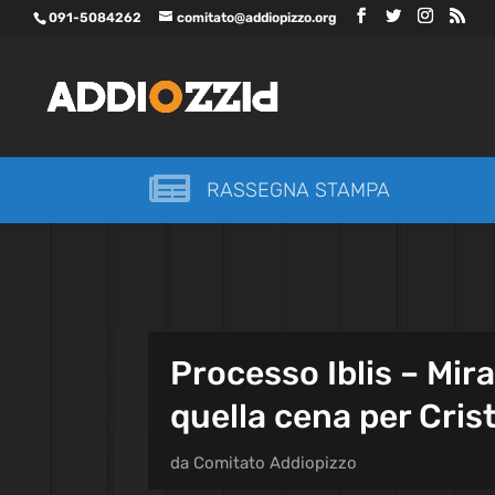
091-5084262
comitato@addiopizzo.org

RASSEGNA STAMPA
Processo Iblis – Mirab
quella cena per Cris
da
Comitato Addiopizzo