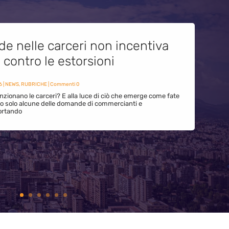
de nelle carceri non incentiva
i contro le estorsioni
6
|
NEWS
,
RUBRICHE
| Commenti 0
zionano le carceri? E alla luce di ciò che emerge come fate
ono solo alcune delle domande di commercianti e
ortando