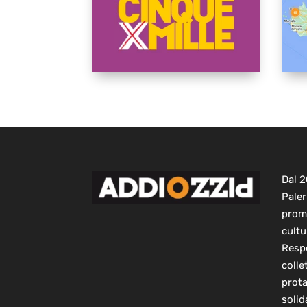
Dal 
Paler
prom
cultu
Respo
colle
prot
solid