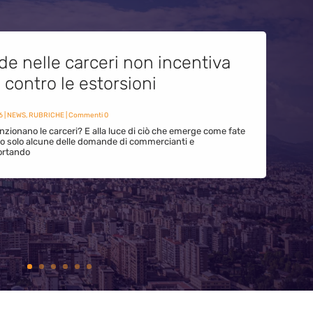
de nelle carceri non incentiva
i contro le estorsioni
6
|
NEWS
,
RUBRICHE
| Commenti 0
zionano le carceri? E alla luce di ciò che emerge come fate
ono solo alcune delle domande di commercianti e
ortando