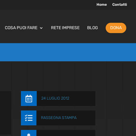
Home
Contatti
COSA PUOI FARE
RETE IMPRESE
BLOG
DONA

24 LUGLIO 2012

RASSEGNA STAMPA