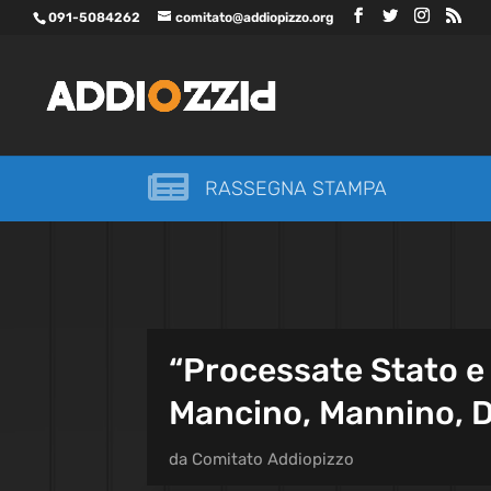
091-5084262
comitato@addiopizzo.org

RASSEGNA STAMPA
“Processate Stato e 
Mancino, Mannino, De
da
Comitato Addiopizzo