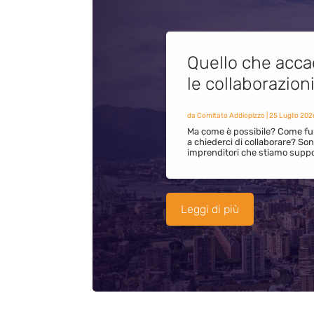
Quello che acca
le collaborazion
da
Comitato Addiopizzo
|
25 Luglio 202
Ma come è possibile? Come fun
a chiederci di collaborare? S
imprenditori che stiamo supp
Leggi di più