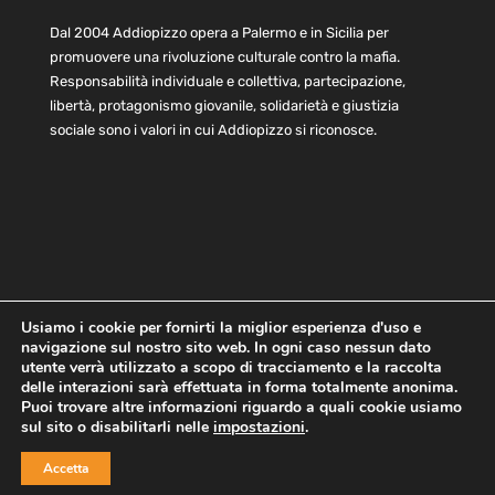
Dal 2004 Addiopizzo opera a Palermo e in Sicilia per
promuovere una rivoluzione culturale contro la mafia.
Responsabilità individuale e collettiva, partecipazione,
libertà, protagonismo giovanile, solidarietà e giustizia
sociale sono i valori in cui Addiopizzo si riconosce.
Usiamo i cookie per fornirti la miglior esperienza d'uso e
navigazione sul nostro sito web. In ogni caso nessun dato
Home
Statuto e bilancio
Contatti
utente verrà utilizzato a scopo di tracciamento e la raccolta
Privacy
Cookie
Child Protection Policy
delle interazioni sarà effettuata in forma totalmente anonima.
Puoi trovare altre informazioni riguardo a quali cookie usiamo
sul sito o disabilitarli nelle
impostazioni
.
Copyright © 2021 AddioPizzo | Tutti i diritti riservati | Sede
Accetta
Centrale: via Lincoln 131, 90133 Palermo