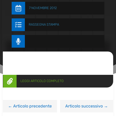

7 NOVEMBRE 2012

RASSEGNA STAMPA


LEGGI ARTICOLO COMPLETO
←
Articolo precedente
Articolo successivo
→