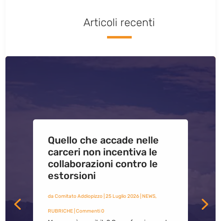
Articoli recenti
Quello che accade nelle
carceri non incentiva le
collaborazioni contro le
estorsioni
da
Comitato Addiopizzo
|
25 Luglio 2026
|
NEWS
,
RUBRICHE
| Commenti 0