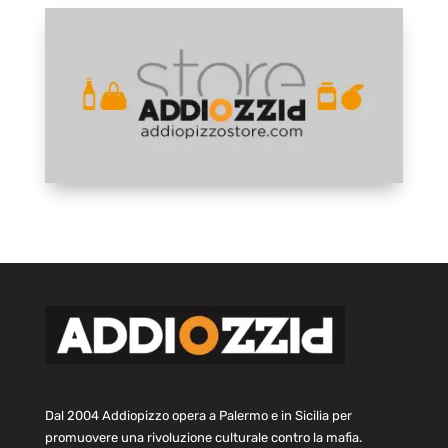
Dal 2004 Addiopizzo opera a Palermo e in Sicilia per
promuovere una rivoluzione culturale contro la mafia.