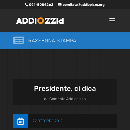
091-5084262
comitato@addiopizzo.org

RASSEGNA STAMPA
Presidente, ci dica
da
Comitato Addiopizzo

22 OTTOBRE 2012