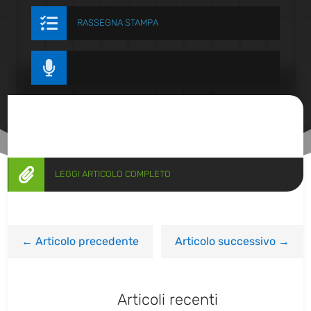

RASSEGNA STAMPA


LEGGI ARTICOLO COMPLETO
←
Articolo precedente
Articolo successivo
→
Articoli recenti