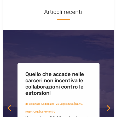
Articoli recenti
Quello che accade nelle
carceri non incentiva le
collaborazioni contro le
estorsioni
da
Comitato Addiopizzo
|
25 Luglio 2026
|
NEWS
,
RUBRICHE
| Commenti 0