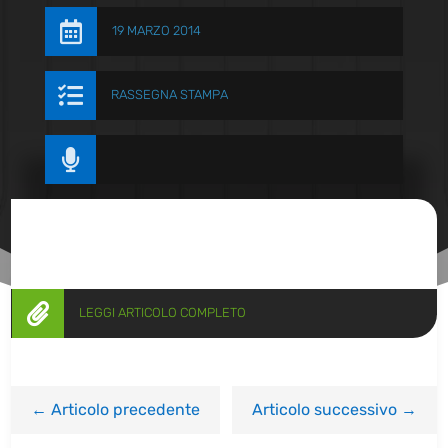

19 MARZO 2014

RASSEGNA STAMPA


LEGGI ARTICOLO COMPLETO
←
Articolo precedente
Articolo successivo
→