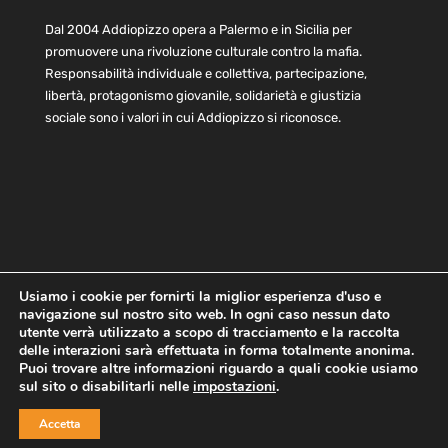
Dal 2004 Addiopizzo opera a Palermo e in Sicilia per
promuovere una rivoluzione culturale contro la mafia.
Responsabilità individuale e collettiva, partecipazione,
libertà, protagonismo giovanile, solidarietà e giustizia
sociale sono i valori in cui Addiopizzo si riconosce.
Usiamo i cookie per fornirti la miglior esperienza d'uso e
navigazione sul nostro sito web. In ogni caso nessun dato
Home
Statuto e bilancio
Contatti
utente verrà utilizzato a scopo di tracciamento e la raccolta
Privacy
Cookie
Child Protection Policy
delle interazioni sarà effettuata in forma totalmente anonima.
Puoi trovare altre informazioni riguardo a quali cookie usiamo
sul sito o disabilitarli nelle
impostazioni
.
Copyright © 2021 AddioPizzo | Tutti i diritti riservati | Sede
Accetta
Centrale: via Lincoln 131, 90133 Palermo