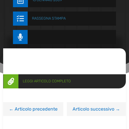


RASSEGNA STAMPA


LEGGI ARTICOLO COMPLETO
←
Articolo precedente
Articolo successivo
→