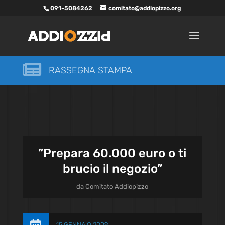
091-5084262
comitato@addiopizzo.org

RASSEGNA STAMPA
”Prepara 60.000 euro o ti
brucio il negozio”
da
Comitato Addiopizzo
15 GENNAIO 2009