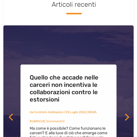
Articoli recenti
Quello che accade nelle
carceri non incentiva le
collaborazioni contro le
estorsioni
da
Comitato Addiopizzo
|
25 Luglio 2026
|
NEWS
,
RUBRICHE
| Commenti 0
Ma come è possibile? Come funzionano le
carceri? E alla luce di ciò che emerge come