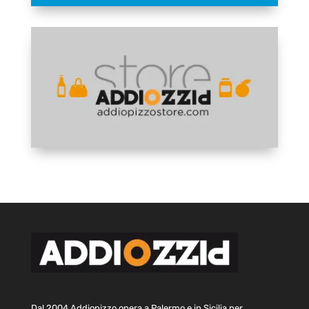
Dal 2004 Addiopizzo opera a Palermo e in Sicilia per