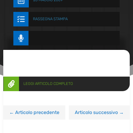


RASSEGNA STAMPA


LEGGI ARTICOLO COMPLETO
←
Articolo precedente
Articolo successivo
→