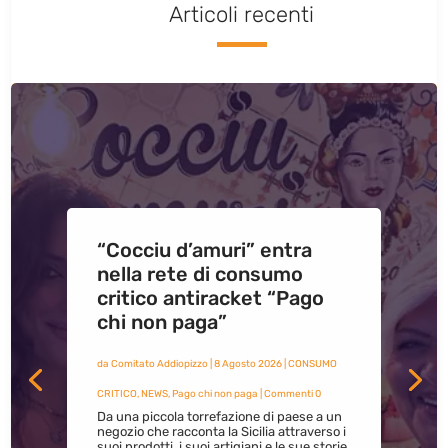
Articoli recenti
“Cocciu d’amuri” entra
nella rete di consumo
critico antiracket “Pago
chi non paga”
da
Comitato Addiopizzo
|
8 Agosto 2026
|
CONSUMO
CRITICO
,
NEWS
,
Pago chi non paga
| Commenti 0
Da una piccola torrefazione di paese a un
negozio che racconta la Sicilia attraverso i
suoi prodotti, i suoi artigiani e le sue storie.