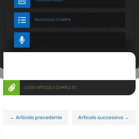


RASSEGNA STAMPA


LEGGI ARTICOLO COMPLETO
←
Articolo precedente
Articolo successivo
→