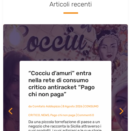
Articoli recenti
“Cocciu d’amuri” entra
nella rete di consumo
critico antiracket “Pago
chi non paga”
da
Comitato Addiopizzo
|
8 Agosto 2026
|
CONSUMO
CRITICO
,
NEWS
,
Pago chi non paga
| Commenti 0
Da una piccola torrefazione di paese a un
negozio che racconta la Sicilia attraverso i
suoi prodotti, i suoi artigiani e le sue storie.