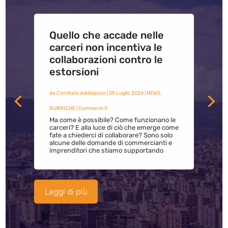
Quello che accade nelle
carceri non incentiva le
collaborazioni contro le
estorsioni
da
Comitato Addiopizzo
|
25 Luglio 2026
|
NEWS
,
RUBRICHE
| Commenti 0
Ma come è possibile? Come funzionano le
carceri? E alla luce di ciò che emerge come
fate a chiederci di collaborare? Sono solo
alcune delle domande di commercianti e
imprenditori che stiamo supportando
Leggi di più