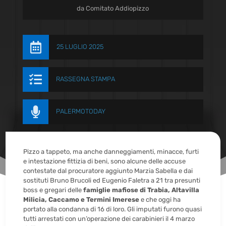
da
Comitato Addiopizzo

25 LUGLIO 2025

RASSEGNA STAMPA

PALERMOTODAY
Pizzo a tappeto, ma anche danneggiamenti, minacce, furti
e intestazione fittizia di beni, sono alcune delle accuse
contestate dal procuratore aggiunto Marzia Sabella e dai
sostituti Bruno Brucoli ed Eugenio Faletra a 21 tra presunti
boss e gregari delle
famiglie mafiose di Trabia, Altavilla
Milicia, Caccamo e Termini Imerese
e che oggi ha
portato alla condanna di 16 di loro. Gli imputati furono quasi
tutti arrestati con un’operazione dei carabinieri il 4 marzo