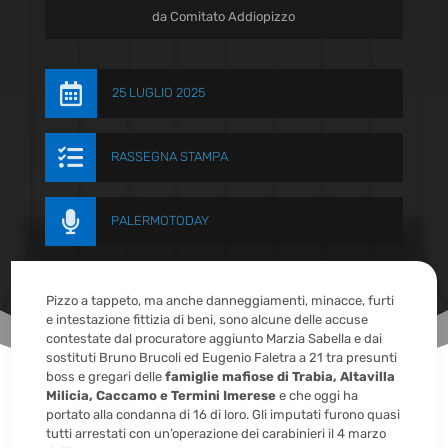
da
Comitato Addiopizzo

25 LUGLIO 2025

RASSEGNA STAMPA

PALERMOTODAY
Pizzo a tappeto, ma anche danneggiamenti, minacce, furti
e intestazione fittizia di beni, sono alcune delle accuse
contestate dal procuratore aggiunto Marzia Sabella e dai
sostituti Bruno Brucoli ed Eugenio Faletra a 21 tra presunti
boss e gregari delle
famiglie mafiose di Trabia, Altavilla
Milicia, Caccamo e Termini Imerese
e che oggi ha
portato alla condanna di 16 di loro. Gli imputati furono quasi
tutti arrestati con un’operazione dei carabinieri il 4 marzo