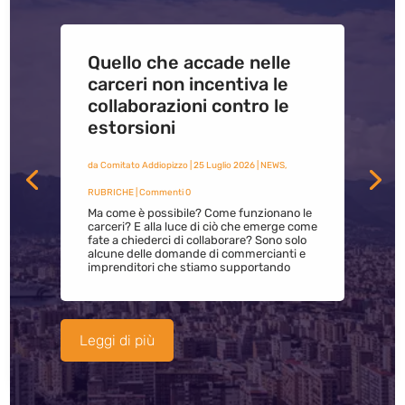
Quello che accade nelle
carceri non incentiva le
collaborazioni contro le
estorsioni
da
Comitato Addiopizzo
|
25 Luglio 2026
|
NEWS
,
RUBRICHE
| Commenti 0
Ma come è possibile? Come funzionano le
carceri? E alla luce di ciò che emerge come
fate a chiederci di collaborare? Sono solo
alcune delle domande di commercianti e
imprenditori che stiamo supportando
Leggi di più