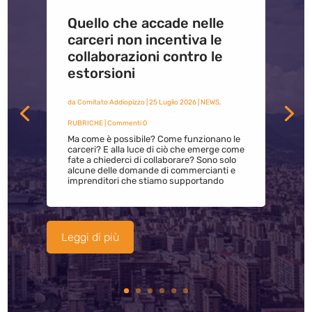
Quello che accade nelle
carceri non incentiva le
collaborazioni contro le
estorsioni
da
Comitato Addiopizzo
|
25 Luglio 2026
|
NEWS
,
RUBRICHE
| Commenti 0
Ma come è possibile? Come funzionano le
carceri? E alla luce di ciò che emerge come
fate a chiederci di collaborare? Sono solo
alcune delle domande di commercianti e
imprenditori che stiamo supportando
Leggi di più