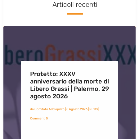
Articoli recenti
Protetto: XXXV
anniversario della morte di
Libero Grassi | Palermo, 29
agosto 2026
da
Comitato Addiopizzo
|
8 Agosto 2026
|
NEWS
|
Commenti 0