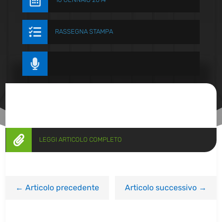


RASSEGNA STAMPA


LEGGI ARTICOLO COMPLETO
←
Articolo precedente
Articolo successivo
→