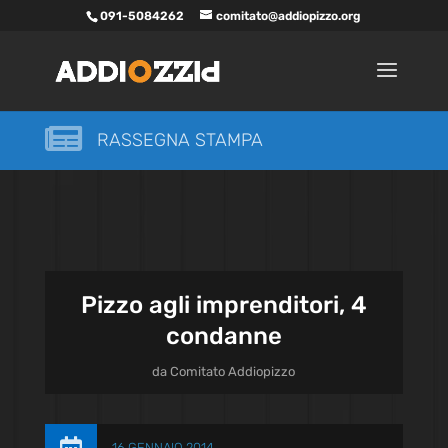
091-5084262
comitato@addiopizzo.org

RASSEGNA STAMPA
Pizzo agli imprenditori, 4
condanne
da
Comitato Addiopizzo
16 GENNAIO 2014