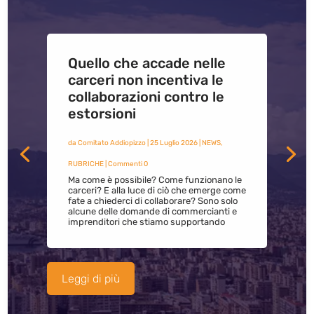
Quello che accade nelle
carceri non incentiva le
collaborazioni contro le
estorsioni
da
Comitato Addiopizzo
|
25 Luglio 2026
|
NEWS
,
RUBRICHE
| Commenti 0
Ma come è possibile? Come funzionano le
carceri? E alla luce di ciò che emerge come
fate a chiederci di collaborare? Sono solo
alcune delle domande di commercianti e
imprenditori che stiamo supportando
Leggi di più