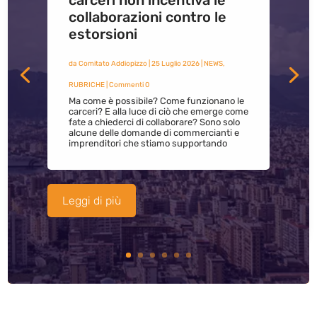
carceri non incentiva le
collaborazioni contro le
estorsioni
da
Comitato Addiopizzo
|
25 Luglio 2026
|
NEWS
,
RUBRICHE
| Commenti 0
Ma come è possibile? Come funzionano le
carceri? E alla luce di ciò che emerge come
fate a chiederci di collaborare? Sono solo
alcune delle domande di commercianti e
imprenditori che stiamo supportando
Leggi di più