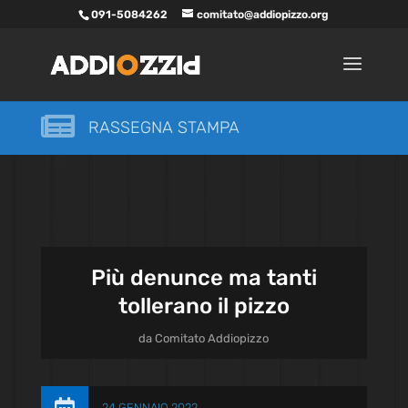
091-5084262
comitato@addiopizzo.org

RASSEGNA STAMPA
Più denunce ma tanti
tollerano il pizzo
da
Comitato Addiopizzo
24 GENNAIO 2022