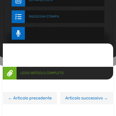


RASSEGNA STAMPA


LEGGI ARTICOLO COMPLETO
←
Articolo precedente
Articolo successivo
→