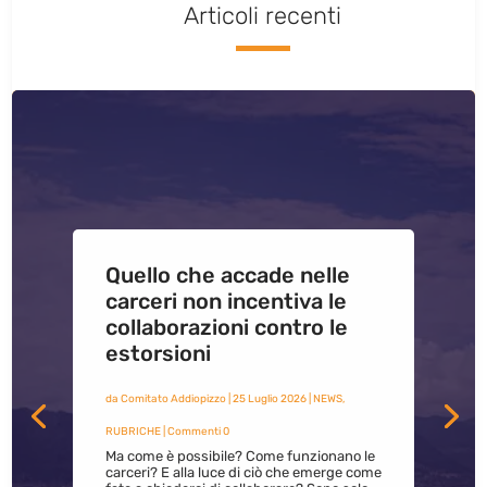
Articoli recenti
Quello che accade nelle
carceri non incentiva le
collaborazioni contro le
estorsioni
da
Comitato Addiopizzo
|
25 Luglio 2026
|
NEWS
,
RUBRICHE
| Commenti 0
Ma come è possibile? Come funzionano le
carceri? E alla luce di ciò che emerge come