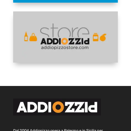
Dal 2004 Addiopizzo opera a Palermo e in Sicilia per