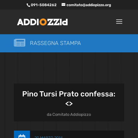
091-5084262
comitato@addiopizzo.org

RASSEGNA STAMPA
Pino Tursi Prato confessa:
<
>
da
Comitato Addiopizzo
20 MARZO 2014