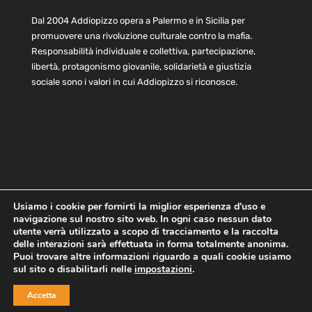
Dal 2004 Addiopizzo opera a Palermo e in Sicilia per
promuovere una rivoluzione culturale contro la mafia.
Responsabilità individuale e collettiva, partecipazione,
libertà, protagonismo giovanile, solidarietà e giustizia
sociale sono i valori in cui Addiopizzo si riconosce.
Usiamo i cookie per fornirti la miglior esperienza d'uso e
navigazione sul nostro sito web. In ogni caso nessun dato
Home
Statuto e bilancio
Contatti
utente verrà utilizzato a scopo di tracciamento e la raccolta
Privacy
Cookie
Child Protection Policy
delle interazioni sarà effettuata in forma totalmente anonima.
Puoi trovare altre informazioni riguardo a quali cookie usiamo
sul sito o disabilitarli nelle
impostazioni
.
Copyright © 2021 AddioPizzo | Tutti i diritti riservati | Sede
Accetta
Centrale: via Lincoln 131, 90133 Palermo