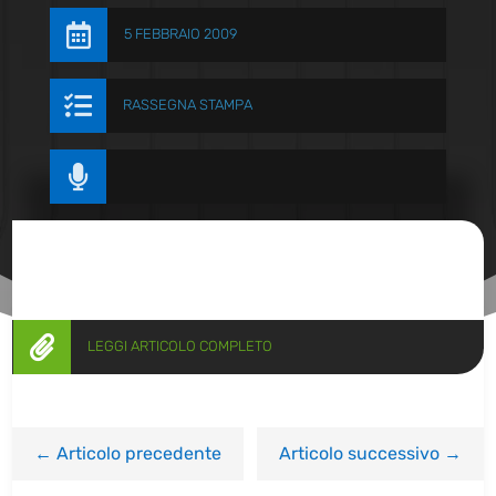

5 FEBBRAIO 2009

RASSEGNA STAMPA


LEGGI ARTICOLO COMPLETO
←
Articolo precedente
Articolo successivo
→