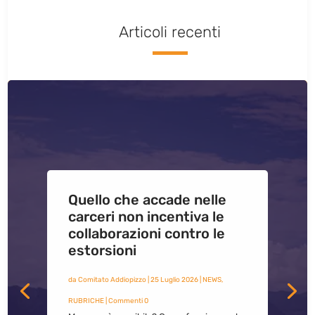
Articoli recenti
Quello che accade nelle
carceri non incentiva le
collaborazioni contro le
estorsioni
da
Comitato Addiopizzo
|
25 Luglio 2026
|
NEWS
,
RUBRICHE
| Commenti 0