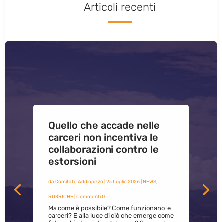
Articoli recenti
Quello che accade nelle
carceri non incentiva le
collaborazioni contro le
estorsioni
da
Comitato Addiopizzo
|
25 Luglio 2026
|
NEWS
,
RUBRICHE
| Commenti 0
Ma come è possibile? Come funzionano le
carceri? E alla luce di ciò che emerge come