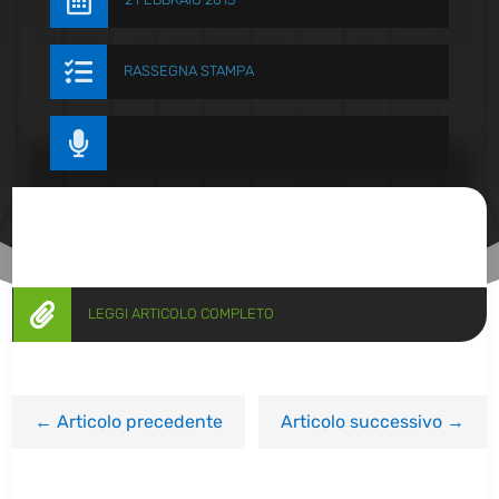


RASSEGNA STAMPA


LEGGI ARTICOLO COMPLETO
←
Articolo precedente
Articolo successivo
→