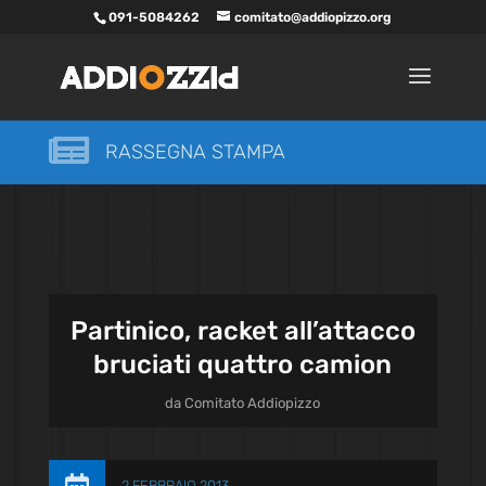
091-5084262
comitato@addiopizzo.org

RASSEGNA STAMPA
Partinico, racket all’attacco
bruciati quattro camion
da
Comitato Addiopizzo
2 FEBBRAIO 2013