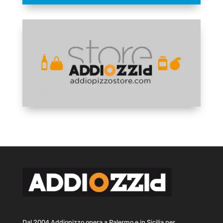
Dal 2004 Addiopizzo opera a Palermo e in Sicilia per