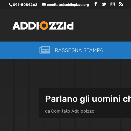
091-5084262
comitato@addiopizzo.org

RASSEGNA STAMPA
Parlano gli uomini c
da
Comitato Addiopizzo