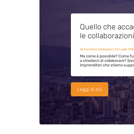
Quello che acca
le collaborazion
da
Comitato Addiopizzo
|
25 Luglio 202
Ma come è possibile? Come fun
a chiederci di collaborare? S
imprenditori che stiamo supp
Leggi di più