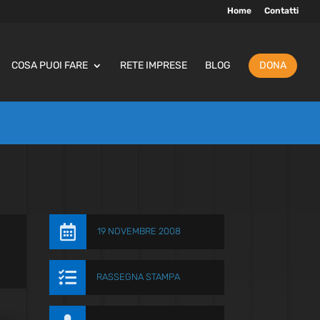
Home
Contatti
COSA PUOI FARE
RETE IMPRESE
BLOG
DONA

19 NOVEMBRE 2008

RASSEGNA STAMPA