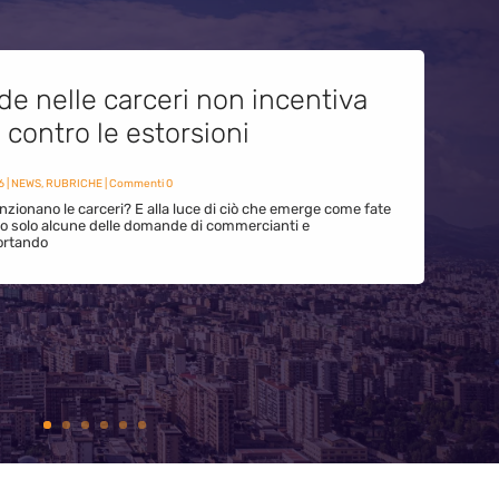
de nelle carceri non incentiva
i contro le estorsioni
6
|
NEWS
,
RUBRICHE
| Commenti 0
zionano le carceri? E alla luce di ciò che emerge come fate
ono solo alcune delle domande di commercianti e
ortando