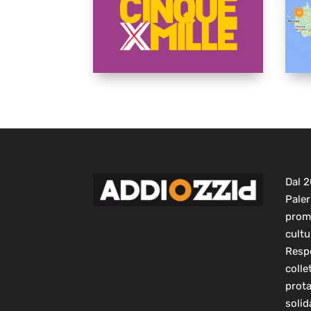
Dal 
Paler
prom
cultu
Respo
colle
prot
solid