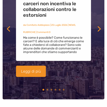
carceri non incentiva le
collaborazioni contro le
estorsioni
da
Comitato Addiopizzo
|
25 Luglio 2026
|
NEWS
,
RUBRICHE
| Commenti 0
Ma come è possibile? Come funzionano le
carceri? E alla luce di ciò che emerge come
fate a chiederci di collaborare? Sono solo
alcune delle domande di commercianti e
imprenditori che stiamo supportando
Leggi di più