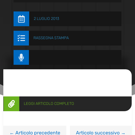

2 LUGLIO 2013

RASSEGNA STAMPA


LEGGI ARTICOLO COMPLETO
←
Articolo precedente
Articolo successivo
→