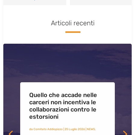
Articoli recenti
Quello che accade nelle
carceri non incentiva le
collaborazioni contro le
estorsioni
da
Comitato Addiopizzo
|
25 Luglio 2026
|
NEWS
,