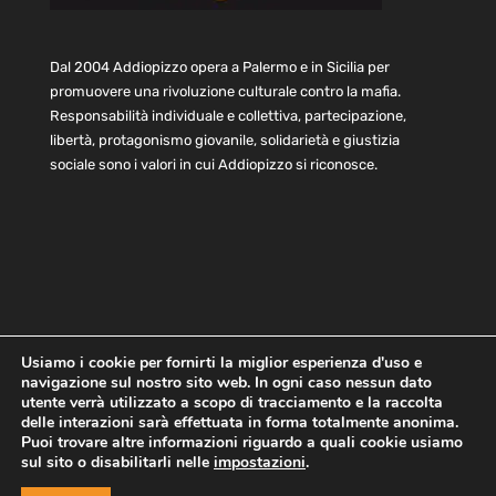
Dal 2004 Addiopizzo opera a Palermo e in Sicilia per
promuovere una rivoluzione culturale contro la mafia.
Responsabilità individuale e collettiva, partecipazione,
libertà, protagonismo giovanile, solidarietà e giustizia
sociale sono i valori in cui Addiopizzo si riconosce.
Usiamo i cookie per fornirti la miglior esperienza d'uso e
navigazione sul nostro sito web. In ogni caso nessun dato
Home
Statuto e bilancio
Contatti
utente verrà utilizzato a scopo di tracciamento e la raccolta
Privacy
Cookie
Child Protection Policy
delle interazioni sarà effettuata in forma totalmente anonima.
Puoi trovare altre informazioni riguardo a quali cookie usiamo
sul sito o disabilitarli nelle
impostazioni
.
Copyright © 2021 AddioPizzo | Tutti i diritti riservati | Sede