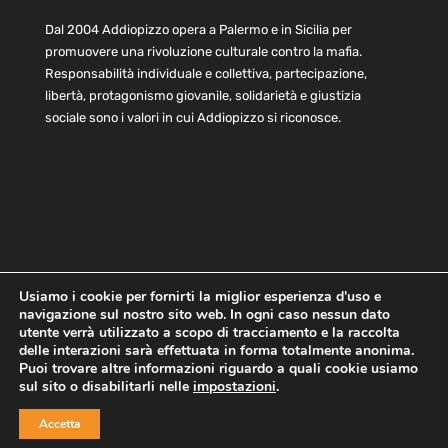
Dal 2004 Addiopizzo opera a Palermo e in Sicilia per
promuovere una rivoluzione culturale contro la mafia.
Responsabilità individuale e collettiva, partecipazione,
libertà, protagonismo giovanile, solidarietà e giustizia
sociale sono i valori in cui Addiopizzo si riconosce.
Usiamo i cookie per fornirti la miglior esperienza d'uso e
navigazione sul nostro sito web. In ogni caso nessun dato
Home
Statuto e bilancio
Contatti
utente verrà utilizzato a scopo di tracciamento e la raccolta
Privacy
Cookie
Child Protection Policy
delle interazioni sarà effettuata in forma totalmente anonima.
Puoi trovare altre informazioni riguardo a quali cookie usiamo
sul sito o disabilitarli nelle
impostazioni
.
Copyright © 2021 AddioPizzo | Tutti i diritti riservati | Sede
Accetta
Centrale: via Lincoln 131, 90133 Palermo