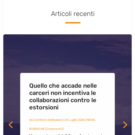
Articoli recenti
Quello che accade nelle
carceri non incentiva le
collaborazioni contro le
estorsioni
da
Comitato Addiopizzo
|
25 Luglio 2026
|
NEWS
,
RUBRICHE
| Commenti 0