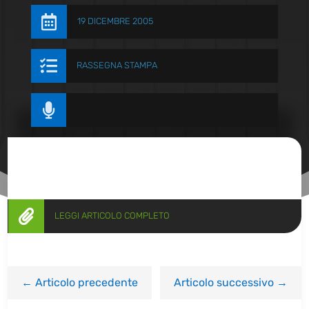

19 DICEMBRE 2005

RASSEGNA STAMPA


LEGGI ARTICOLO COMPLETO
←
Articolo precedente
Articolo successivo
→