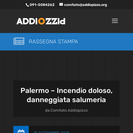
091-5084262
comitato@addiopizzo.org

RASSEGNA STAMPA
Palermo – Incendio doloso,
danneggiata salumeria
da
Comitato Addiopizzo
25 SETTEMBRE 2005