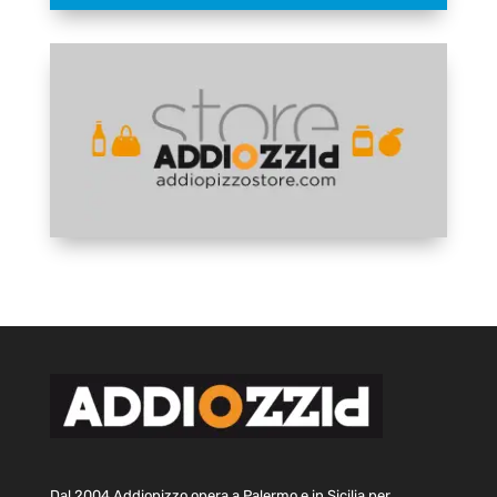
Dal 2004 Addiopizzo opera a Palermo e in Sicilia per