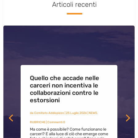
Articoli recenti
Quello che accade nelle
carceri non incentiva le
collaborazioni contro le
estorsioni
da
Comitato Addiopizzo
|
25 Luglio 2026
|
NEWS
,
RUBRICHE
| Commenti 0
Ma come è possibile? Come funzionano le
carceri? E alla luce di ciò che emerge come