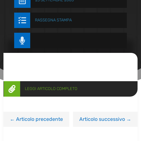


RASSEGNA STAMPA


LEGGI ARTICOLO COMPLETO
←
Articolo precedente
Articolo successivo
→