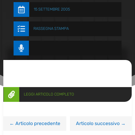

15 SETTEMBRE 2005

RASSEGNA STAMPA


LEGGI ARTICOLO COMPLETO
←
Articolo precedente
Articolo successivo
→