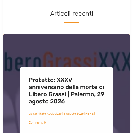
Articoli recenti
Protetto: XXXV
anniversario della morte di
Libero Grassi | Palermo, 29
agosto 2026
da
Comitato Addiopizzo
|
8 Agosto 2026
|
NEWS
|
Commenti 0