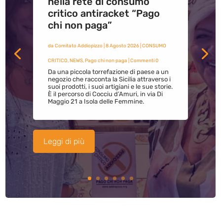
nella rete di consumo
critico antiracket “Pago
chi non paga”
da
Comitato Addiopizzo
|
8 Agosto 2026
|
CONSUMO
CRITICO
,
NEWS
,
Pago chi non paga
| Commenti 0
Da una piccola torrefazione di paese a un
negozio che racconta la Sicilia attraverso i
suoi prodotti, i suoi artigiani e le sue storie.
È il percorso di Cocciu d’Amuri, in via Di
Maggio 21 a Isola delle Femmine.
Leggi di più