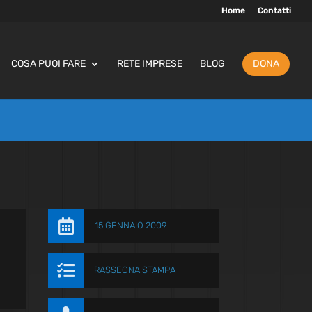
Home
Contatti
COSA PUOI FARE
RETE IMPRESE
BLOG
DONA

15 GENNAIO 2009

RASSEGNA STAMPA