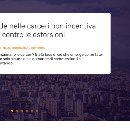
de nelle carceri non incentiva
i contro le estorsioni
6
|
NEWS
,
RUBRICHE
| Commenti 0
zionano le carceri? E alla luce di ciò che emerge come fate
ono solo alcune delle domande di commercianti e
ortando