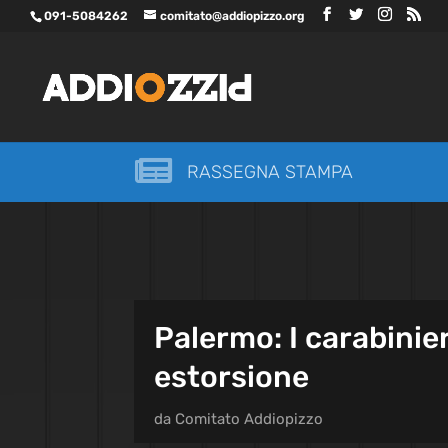
091-5084262
comitato@addiopizzo.org

RASSEGNA STAMPA
Palermo: I carabinie
estorsione
da
Comitato Addiopizzo