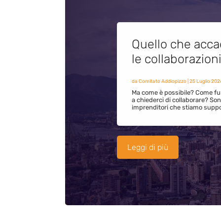
Quello che acca
le collaborazion
da
Comitato Addiopizzo
|
25 Luglio 202
Ma come è possibile? Come fun
a chiederci di collaborare? S
imprenditori che stiamo supp
Leggi di più