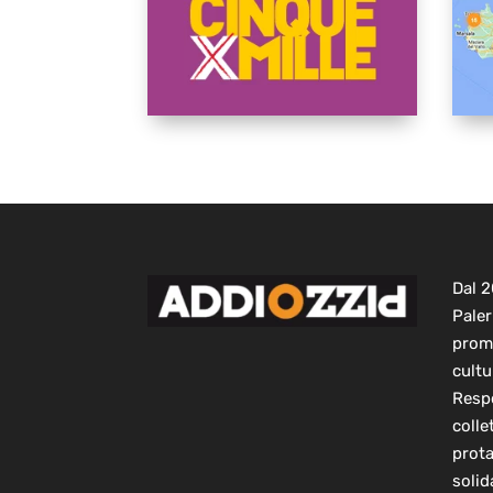
Dal 
Paler
prom
cultu
Respo
colle
prot
solid