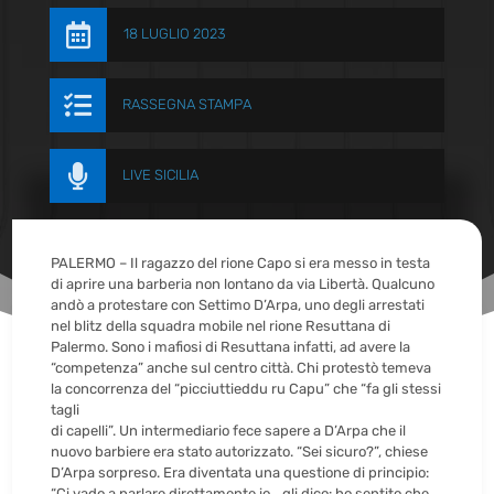

18 LUGLIO 2023

RASSEGNA STAMPA

LIVE SICILIA
PALERMO – Il ragazzo del rione Capo si era messo in testa
di aprire una barberia non lontano da via Libertà. Qualcuno
andò a protestare con Settimo D’Arpa, uno degli arrestati
nel blitz della squadra mobile nel rione Resuttana di
Palermo. Sono i mafiosi di Resuttana infatti, ad avere la
“competenza” anche sul centro città. Chi protestò temeva
la concorrenza del “picciuttieddu ru Capu” che “fa gli stessi
tagli
di capelli”. Un intermediario fece sapere a D’Arpa che il
nuovo barbiere era stato autorizzato. “Sei sicuro?”, chiese
D’Arpa sorpreso. Era diventata una questione di principio:
“Ci vado a parlare direttamente io… gli dico: ho sentito che