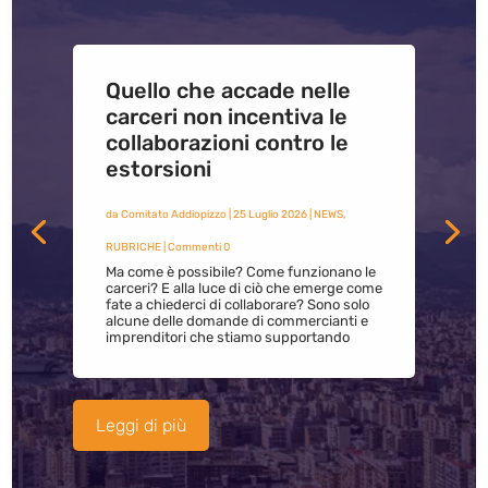
Quello che accade nelle
carceri non incentiva le
collaborazioni contro le
estorsioni
da
Comitato Addiopizzo
|
25 Luglio 2026
|
NEWS
,
RUBRICHE
| Commenti 0
Ma come è possibile? Come funzionano le
carceri? E alla luce di ciò che emerge come
fate a chiederci di collaborare? Sono solo
alcune delle domande di commercianti e
imprenditori che stiamo supportando
Leggi di più