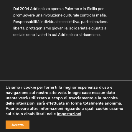
Dal 2004 Addiopizzo opera a Palermo e in Sicilia per
promuovere una rivoluzione culturale contro la mafia.
Responsabilità individuale e collettiva, partecipazione,
libertà, protagonismo giovanile, solidarietà e giustizia
sociale sono i valori in cui Addiopizzo si riconosce.
Usiamo i cookie per fornirti la miglior esperienza d'uso e
navigazione sul nostro sito web. In ogni caso nessun dato
Home
Statuto e bilancio
Contatti
utente verrà utilizzato a scopo di tracciamento e la raccolta
Privacy
Cookie
Child Protection Policy
delle interazioni sarà effettuata in forma totalmente anonima.
Puoi trovare altre informazioni riguardo a quali cookie usiamo
sul sito o disabilitarli nelle
impostazioni
.
Copyright © 2021 AddioPizzo | Tutti i diritti riservati | Sede
Accetta
Centrale: via Lincoln 131, 90133 Palermo