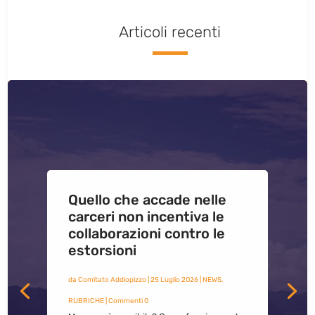
Articoli recenti
Quello che accade nelle
carceri non incentiva le
collaborazioni contro le
estorsioni
da
Comitato Addiopizzo
|
25 Luglio 2026
|
NEWS
,
RUBRICHE
| Commenti 0