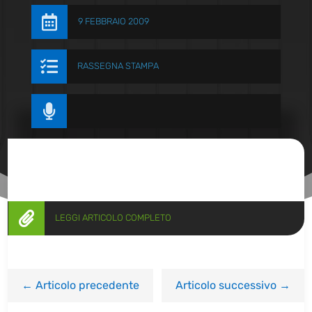

9 FEBBRAIO 2009

RASSEGNA STAMPA


LEGGI ARTICOLO COMPLETO
←
Articolo precedente
Articolo successivo
→