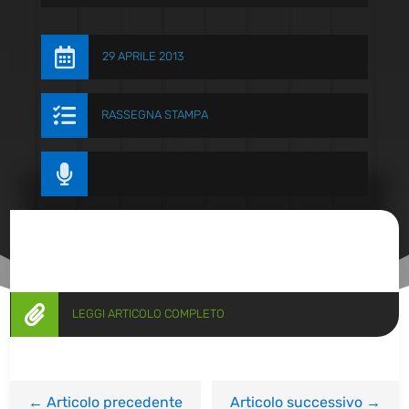

29 APRILE 2013

RASSEGNA STAMPA


LEGGI ARTICOLO COMPLETO
←
Articolo precedente
Articolo successivo
→