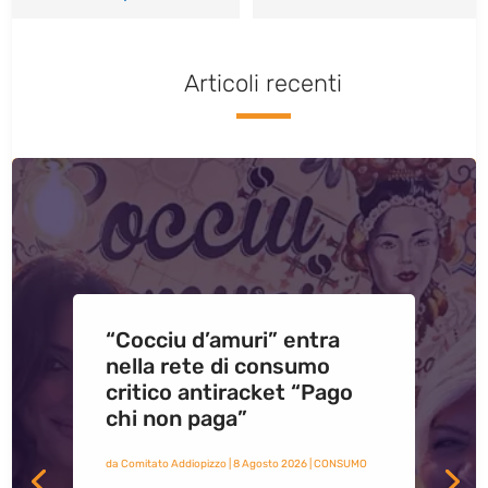
Articoli recenti
“Cocciu d’amuri” entra
nella rete di consumo
critico antiracket “Pago
chi non paga”
da
Comitato Addiopizzo
|
8 Agosto 2026
|
CONSUMO