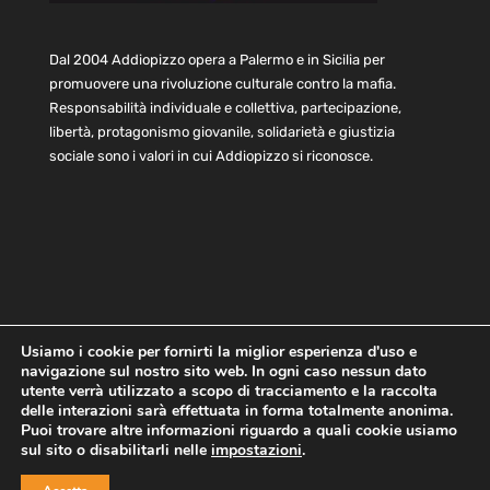
Dal 2004 Addiopizzo opera a Palermo e in Sicilia per
promuovere una rivoluzione culturale contro la mafia.
Responsabilità individuale e collettiva, partecipazione,
libertà, protagonismo giovanile, solidarietà e giustizia
sociale sono i valori in cui Addiopizzo si riconosce.
Usiamo i cookie per fornirti la miglior esperienza d'uso e
navigazione sul nostro sito web. In ogni caso nessun dato
Home
Statuto e bilancio
Contatti
utente verrà utilizzato a scopo di tracciamento e la raccolta
Privacy
Cookie
Child Protection Policy
delle interazioni sarà effettuata in forma totalmente anonima.
Puoi trovare altre informazioni riguardo a quali cookie usiamo
sul sito o disabilitarli nelle
impostazioni
.
Copyright © 2021 AddioPizzo | Tutti i diritti riservati | Sede