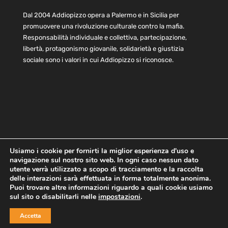
Dal 2004 Addiopizzo opera a Palermo e in Sicilia per
promuovere una rivoluzione culturale contro la mafia.
Responsabilità individuale e collettiva, partecipazione,
libertà, protagonismo giovanile, solidarietà e giustizia
sociale sono i valori in cui Addiopizzo si riconosce.
Usiamo i cookie per fornirti la miglior esperienza d'uso e
navigazione sul nostro sito web. In ogni caso nessun dato
Home
Statuto e bilancio
Contatti
utente verrà utilizzato a scopo di tracciamento e la raccolta
Privacy
Cookie
Child Protection Policy
delle interazioni sarà effettuata in forma totalmente anonima.
Puoi trovare altre informazioni riguardo a quali cookie usiamo
sul sito o disabilitarli nelle
impostazioni
.
Copyright © 2021 AddioPizzo | Tutti i diritti riservati | Sede
Accetta
Centrale: via Lincoln 131, 90133 Palermo