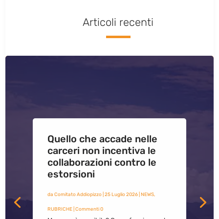
Articoli recenti
Quello che accade nelle
carceri non incentiva le
collaborazioni contro le
estorsioni
da
Comitato Addiopizzo
|
25 Luglio 2026
|
NEWS
,
RUBRICHE
| Commenti 0