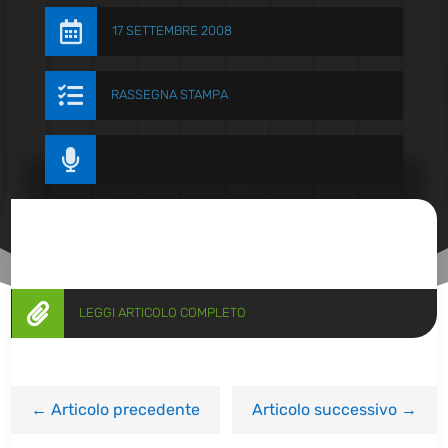

17 SETTEMBRE 2008

RASSEGNA STAMPA


LEGGI ARTICOLO COMPLETO
←
Articolo precedente
Articolo successivo
→