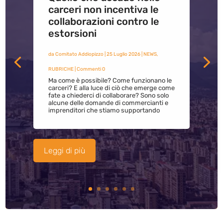
carceri non incentiva le
collaborazioni contro le
estorsioni
da
Comitato Addiopizzo
|
25 Luglio 2026
|
NEWS
,
RUBRICHE
| Commenti 0
Ma come è possibile? Come funzionano le
carceri? E alla luce di ciò che emerge come
fate a chiederci di collaborare? Sono solo
alcune delle domande di commercianti e
imprenditori che stiamo supportando
Leggi di più