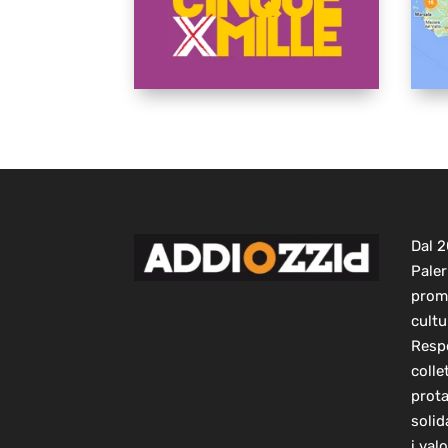
Dal 
Paler
prom
cultu
Respo
colle
prot
solid
i val