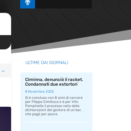

ULTIME DAI GIORNALI
→
Ciminna, denunciò il racket.
Condannati due estortori
8 Novembre 2025
Si è concluso con 8 anni di carcere
per Filippo Cimilluca e 6 per Vito
Pampinella il processo nato dalle
dichiarazioni del gestore di un bar,
che pagò per paura.