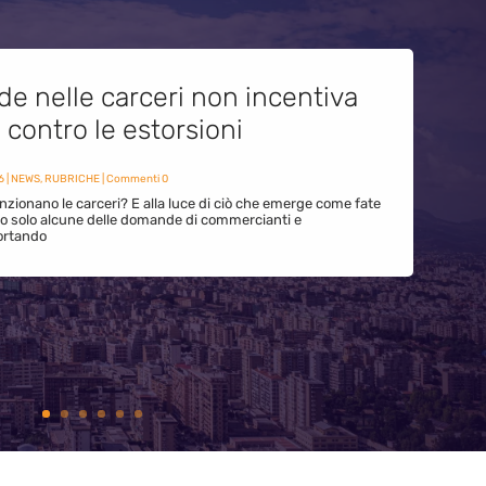
de nelle carceri non incentiva
i contro le estorsioni
6
|
NEWS
,
RUBRICHE
| Commenti 0
zionano le carceri? E alla luce di ciò che emerge come fate
ono solo alcune delle domande di commercianti e
ortando