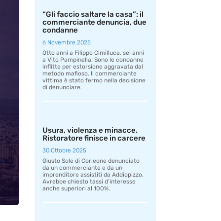
“Gli faccio saltare la casa”: il
commerciante denuncia, due
condanne
6 Novembre 2025
Otto anni a Filippo Cimilluca, sei anni
a Vito Pampinella. Sono le condanne
inflitte per estorsione aggravata dal
metodo mafioso. Il commerciante
vittima è stato fermo nella decisione
di denunciare.
Usura, violenza e minacce.
Ristoratore finisce in carcere
30 Ottobre 2025
Giusto Sole di Corleone denunciato
da un commerciante e da un
imprenditore assistiti da Addiopizzo.
Avrebbe chiesto tassi d’interesse
anche superiori al 100%.