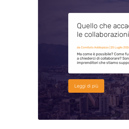
Quello che acca
le collaborazion
da
Comitato Addiopizzo
|
25 Luglio 202
Ma come è possibile? Come fun
a chiederci di collaborare? S
imprenditori che stiamo supp
Leggi di più