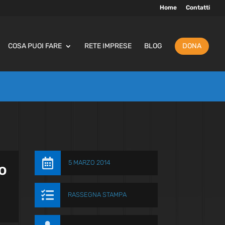
Home
Contatti
COSA PUOI FARE
RETE IMPRESE
BLOG
DONA

5 MARZO 2014
o

RASSEGNA STAMPA