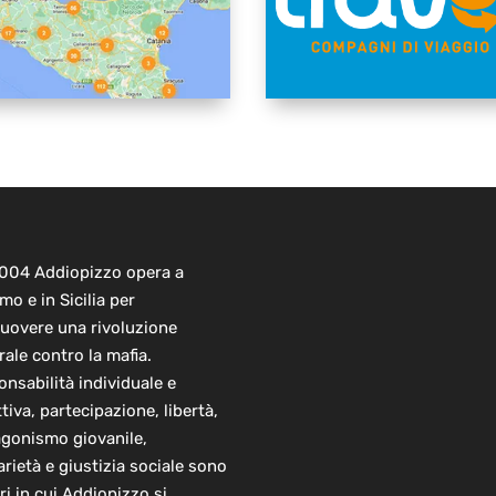
2004 Addiopizzo opera a
mo e in Sicilia per
uovere una rivoluzione
rale contro la mafia.
nsabilità individuale e
ttiva, partecipazione, libertà,
agonismo giovanile,
arietà e giustizia sociale sono
ori in cui Addiopizzo si