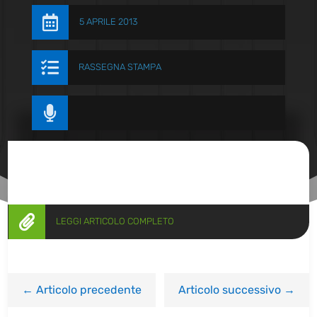

5 APRILE 2013

RASSEGNA STAMPA


LEGGI ARTICOLO COMPLETO
←
Articolo precedente
Articolo successivo
→