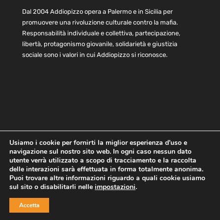
Dal 2004 Addiopizzo opera a Palermo e in Sicilia per
promuovere una rivoluzione culturale contro la mafia.
Responsabilità individuale e collettiva, partecipazione,
libertà, protagonismo giovanile, solidarietà e giustizia
sociale sono i valori in cui Addiopizzo si riconosce.
Usiamo i cookie per fornirti la miglior esperienza d'uso e
navigazione sul nostro sito web. In ogni caso nessun dato
Home
Statuto e bilancio
Contatti
utente verrà utilizzato a scopo di tracciamento e la raccolta
Privacy
Cookie
Child Protection Policy
delle interazioni sarà effettuata in forma totalmente anonima.
Puoi trovare altre informazioni riguardo a quali cookie usiamo
sul sito o disabilitarli nelle
impostazioni
.
Copyright © 2021 AddioPizzo | Tutti i diritti riservati | Sede
Accetta
Centrale: via Lincoln 131, 90133 Palermo