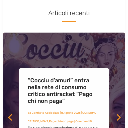
Articoli recenti
“Cocciu d’amuri” entra
nella rete di consumo
critico antiracket “Pago
chi non paga”
da
Comitato Addiopizzo
|
8 Agosto 2026
|
CONSUMO
CRITICO
,
NEWS
,
Pago chi non paga
| Commenti 0
Da una piccola torrefazione di paese a un