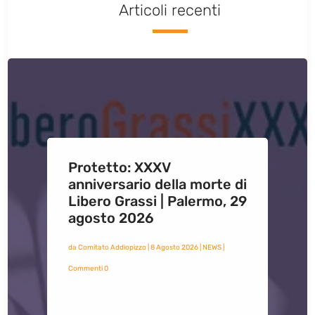
Articoli recenti
Protetto: XXXV
anniversario della morte di
Libero Grassi | Palermo, 29
agosto 2026
da
Comitato Addiopizzo
|
8 Agosto 2026
|
NEWS
|
Commenti 0