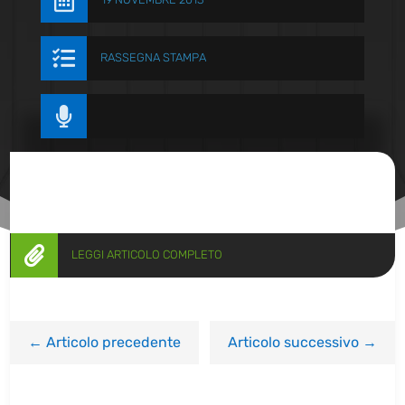


RASSEGNA STAMPA


LEGGI ARTICOLO COMPLETO
←
Articolo precedente
Articolo successivo
→