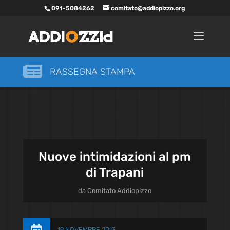
091-5084262
comitato@addiopizzo.org

RASSEGNA STAMPA
Nuove intimidazioni al pm
di Trapani
da
Comitato Addiopizzo
19 NOVEMBRE 2013