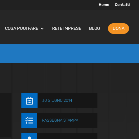
Home
Contatti
COSA PUOI FARE
RETE IMPRESE
BLOG
DONA

30 GIUGNO 2014

RASSEGNA STAMPA