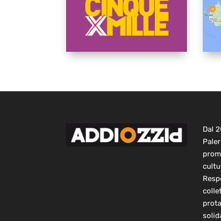
Dal 
Paler
prom
cultu
Respo
colle
prot
solid