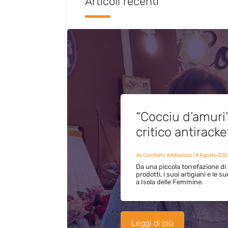
Articoli recenti
“Cocciu d’amuri
critico antirack
da
Comitato Addiopizzo
|
8 Agosto 202
Da una piccola torrefazione di 
prodotti, i suoi artigiani e le s
a Isola delle Femmine.
Leggi di più