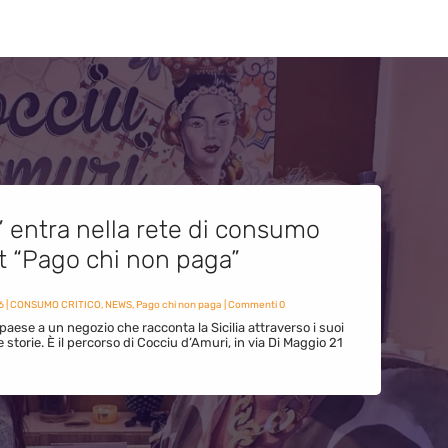
” entra nella rete di consumo
et “Pago chi non paga”
6
|
CONSUMO CRITICO
,
NEWS
,
Pago chi non paga
| Commenti 0
paese a un negozio che racconta la Sicilia attraverso i suoi
ue storie. È il percorso di Cocciu d’Amuri, in via Di Maggio 21