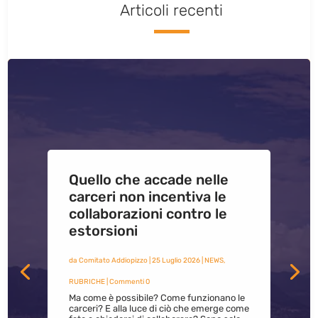
Articoli recenti
Quello che accade nelle
carceri non incentiva le
collaborazioni contro le
estorsioni
da
Comitato Addiopizzo
|
25 Luglio 2026
|
NEWS
,
RUBRICHE
| Commenti 0
Ma come è possibile? Come funzionano le
carceri? E alla luce di ciò che emerge come