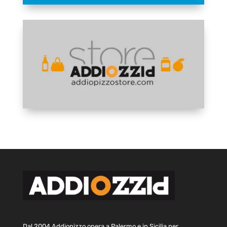
Dal 2004 Addiopizzo opera a Palermo e in Sicilia per