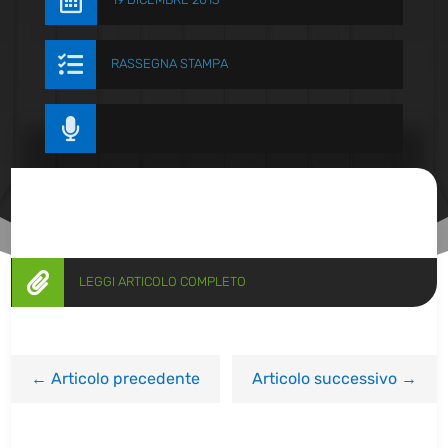


RASSEGNA STAMPA


LEGGI ARTICOLO COMPLETO
←
Articolo precedente
Articolo successivo
→